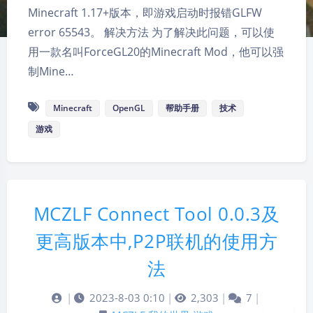
Minecraft 1.17+版本，即游戏启动时报错GLFW
error 65543。 解决方法 为了解决此问题，可以使
用一款名叫ForceGL20的Minecraft Mod，他可以强
制Mine…
Minecraft
OpenGL
帮助手册
技术
游戏
MCZLF Connect Tool 0.0.3及
夜间模式
更高版本中,P2P联机的使用方
法
Sans Serif
Serif
浅阴影
深阴影
|
2023-8-03 0:10
|
2,303
|
7
|