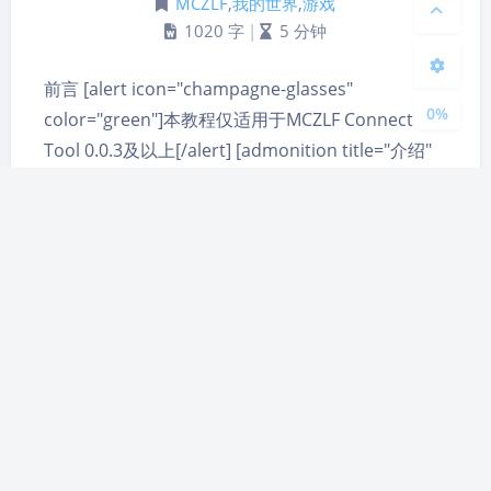
MCZLF
,
我的世界
,
游戏
1020 字
|
5 分钟
关闭
日落
暗化
灰度
前言 [alert icon="champagne-glasses"
0%
color="green"]本教程仅适用于MCZLF Connect
Tool 0.0.3及以上[/alert] [admonition title="介绍"
icon="flag" color="purple"]peer-to-peer简称
P2P，即点对点技术。又称对等互联网络…
MCZLF
MCZLF服务器
Minecraft
P2P联机
我的世界联机
游戏
联机
赣公网安备 36080202000173号
|
赣ICP备20004749号
|
萌ICP备20261230号
隐私政策
| 除特别申明外，本站原创内容版权遵循
CC-