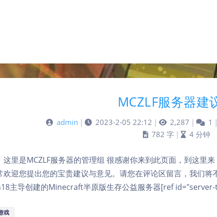
MCZLF服务器建
admin
|
2023-2-05 22:12
|
2,287
|
1
782 字
|
4 分钟
，这里是MCZLF服务器的管理组 很感谢你来到此页面，到这里
常欢迎您提出您的宝贵建议与意见。请您在评论区留言，我们将不定期
fon18主导创建的Minecraft半原版生存公益服务器[ref id="serve
游戏