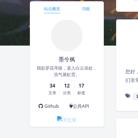
站点概览
功能
墨兮枫
我欲穿花寻路，直入白云深处，
您好
浩气展虹霓。
们非
34
12
17
文章
分类
标签
Github
公共API