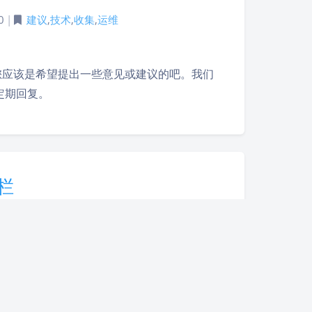
Sans Serif
Serif
0
|
建议
,
技术
,
收集
,
运维
浅阴影
深阴影
，您应该是希望提出一些意见或建议的吧。我们
关闭
日落
暗化
灰度
定期回复。
栏
|
建议
,
我的世界
,
收集
,
游戏
里来，您应该是希望提出一些意见或建议的吧。
将不定期回复。