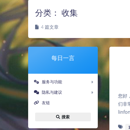
分类：
收集
4 篇文章
每日一言
服务与功能
隐私与建议
您好
友链
们非
lin
搜索