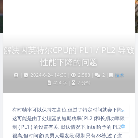
解决因英特尔CPU的 PL1 / PL2 导致
性能下降的问题
夜间模式
|
2024-6-24 14:30
|
2,588
|
2
|
技术
424 字
|
2 分钟
Sans Serif
Serif
浅阴影
深阴影
有时帧率可以保持在高位,但过了特定时间就会下降,
关闭
日落
暗化
灰度
这可能是由于处理器的短期功率( PL2 )和长期功率限
制 ( PL1 ) 的设置有关. 默认情况下,Intel给予的 PL2
很高,但时间窗(真男人爆发段)限制只有28秒,过了这